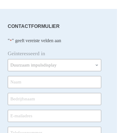
CONTACTFORMULIER
"
" geeft vereiste velden aan
*
Geïnteresseerd in
Naam
*
Bedrijfsnaam
*
E-
mailadres
*
Telefoonnummer