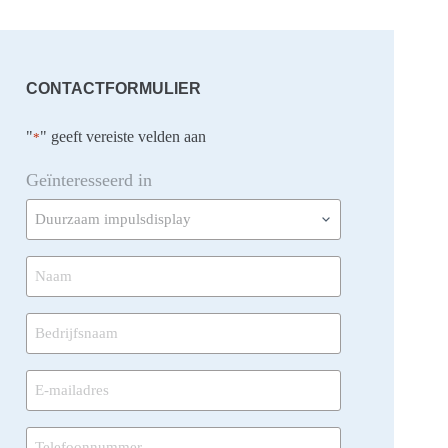
CONTACTFORMULIER
"
" geeft vereiste velden aan
*
Geïnteresseerd in
Naam
*
Bedrijfsnaam
*
E-
mailadres
*
Telefoonnummer